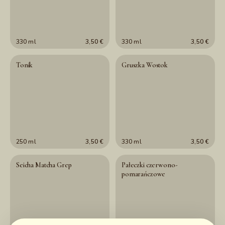
330 ml
3,50 €
330 ml
3,50 €
Tonik
Gruszka Wostok
250 ml
3,50 €
330 ml
3,50 €
Seicha Matcha Grep
Pałeczki czerwono-
pomarańczowe