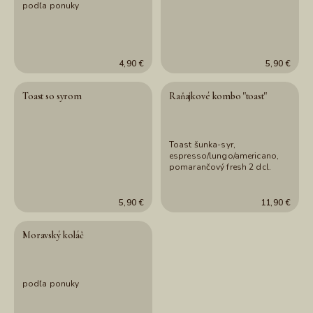
podľa ponuky
4,90 €
5,90 €
Toast so syrom
Raňajkové kombo "toast"
Toast šunka-syr,
espresso/lungo/americano,
pomarančový fresh 2 dcl.
5,90 €
11,90 €
Moravský koláč
podľa ponuky