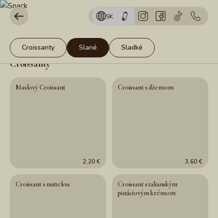
SK
Croissanty
Slané
Sladké
Croissanty
Maslový Croissant
Croissant s džemom
2,20 €
3,60 €
Croissant s nuttelou
Croissant s talianským
pistáciovým krémom