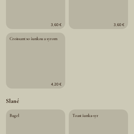
3,60 €
3,60 €
Croissant so šunkou a syrom
4,20 €
Slané
Bagel
Toast šunka-syr